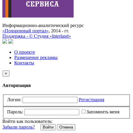
Информационно-аналитический ресурс
«Похоронный портал»
, 2014 - гг.
Поддержка -
©
Cтудия «Interland»
О проекте
Размещение рекламы
Контакты
×
Авторизация
Логин:
Регистрация
Пароль:
Запомнить меня
Войти как пользователь:
Забыли пароль?
Отмена