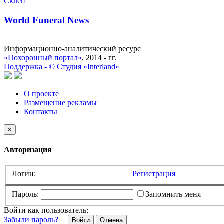
Склеп
World Funeral News
Информационно-аналитический ресурс
«Похоронный портал»
, 2014 - гг.
Поддержка -
©
Cтудия «Interland»
О проекте
Размещение рекламы
Контакты
×
Авторизация
Логин:
Регистрация
Пароль:
Запомнить меня
Войти как пользователь:
Забыли пароль?
Отмена