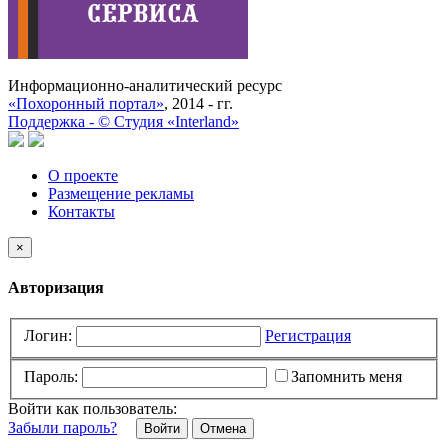
Информационно-аналитический ресурс
«Похоронный портал»
, 2014 - гг.
Поддержка -
©
Cтудия «Interland»
О проекте
Размещение рекламы
Контакты
×
Авторизация
Логин:
Регистрация
Пароль:
Запомнить меня
Войти как пользователь:
Забыли пароль?
Отмена