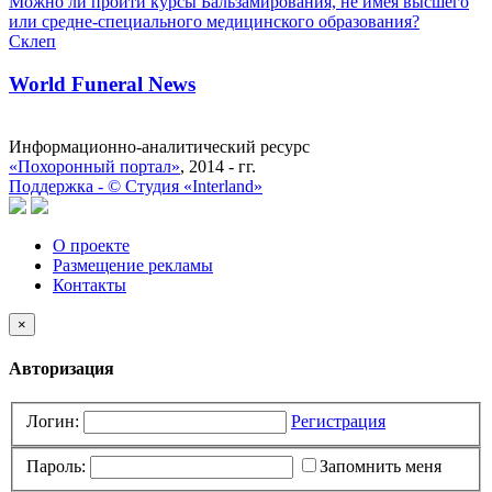
Можно ли пройти курсы Бальзамирования, не имея высшего
или средне-специального медицинского образования?
Склеп
World Funeral News
Информационно-аналитический ресурс
«Похоронный портал»
, 2014 - гг.
Поддержка -
©
Cтудия «Interland»
О проекте
Размещение рекламы
Контакты
×
Авторизация
Логин:
Регистрация
Пароль:
Запомнить меня