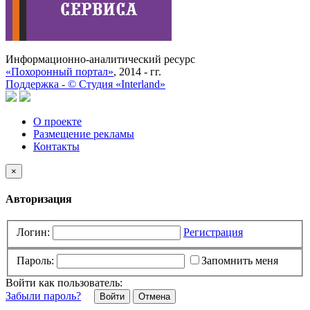
Информационно-аналитический ресурс
«Похоронный портал»
, 2014 - гг.
Поддержка -
©
Cтудия «Interland»
О проекте
Размещение рекламы
Контакты
×
Авторизация
Логин:
Регистрация
Пароль:
Запомнить меня
Войти как пользователь:
Забыли пароль?
Отмена