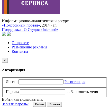
Информационно-аналитический ресурс
«Похоронный портал»
, 2014 - гг.
Поддержка -
©
Cтудия «Interland»
О проекте
Размещение рекламы
Контакты
×
Авторизация
Логин:
Регистрация
Пароль:
Запомнить меня
Войти как пользователь:
Забыли пароль?
Отмена