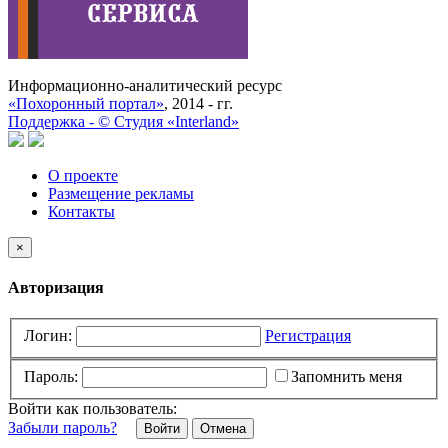
Информационно-аналитический ресурс
«Похоронный портал»
, 2014 - гг.
Поддержка -
©
Cтудия «Interland»
О проекте
Размещение рекламы
Контакты
×
Авторизация
Логин:
Регистрация
Пароль:
Запомнить меня
Войти как пользователь:
Забыли пароль?
Отмена