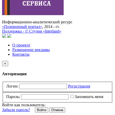
Информационно-аналитический ресурс
«Похоронный портал»
, 2014 - гг.
Поддержка -
©
Cтудия «Interland»
О проекте
Размещение рекламы
Контакты
×
Авторизация
Логин:
Регистрация
Пароль:
Запомнить меня
Войти как пользователь:
Забыли пароль?
Отмена