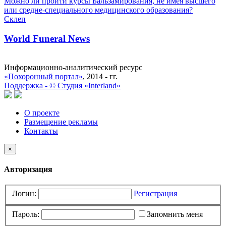
Можно ли пройти курсы Бальзамирования, не имея высшего
или средне-специального медицинского образования?
Склеп
World Funeral News
Информационно-аналитический ресурс
«Похоронный портал»
, 2014 - гг.
Поддержка -
©
Cтудия «Interland»
О проекте
Размещение рекламы
Контакты
×
Авторизация
Логин:
Регистрация
Пароль:
Запомнить меня