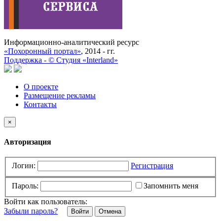
Информационно-аналитический ресурс
«Похоронный портал»
, 2014 - гг.
Поддержка -
©
Cтудия «Interland»
О проекте
Размещение рекламы
Контакты
×
Авторизация
Логин:
Регистрация
Пароль:
Запомнить меня
Войти как пользователь:
Забыли пароль?
Отмена