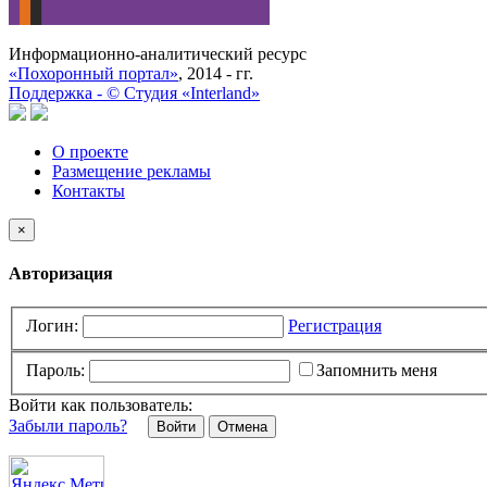
Информационно-аналитический ресурс
«Похоронный портал»
, 2014 - гг.
Поддержка -
©
Cтудия «Interland»
О проекте
Размещение рекламы
Контакты
×
Авторизация
Логин:
Регистрация
Пароль:
Запомнить меня
Войти как пользователь:
Забыли пароль?
Отмена