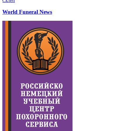
Склеп
World Funeral News