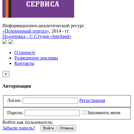
Информационно-аналитический ресурс
«Похоронный портал»
, 2014 - гг.
Поддержка -
©
Cтудия «Interland»
О проекте
Размещение рекламы
Контакты
×
Авторизация
Логин:
Регистрация
Пароль:
Запомнить меня
Войти как пользователь:
Забыли пароль?
Отмена