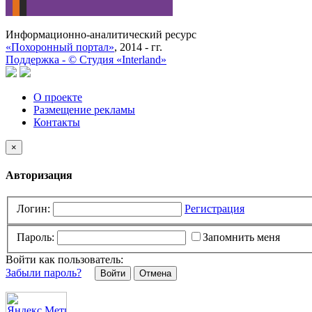
Информационно-аналитический ресурс
«Похоронный портал»
, 2014 - гг.
Поддержка -
©
Cтудия «Interland»
О проекте
Размещение рекламы
Контакты
×
Авторизация
Логин:
Регистрация
Пароль:
Запомнить меня
Войти как пользователь:
Забыли пароль?
Отмена