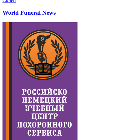
Склеп
World Funeral News