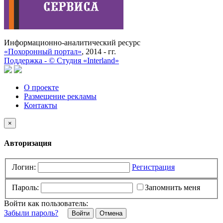
Информационно-аналитический ресурс
«Похоронный портал»
, 2014 - гг.
Поддержка -
©
Cтудия «Interland»
О проекте
Размещение рекламы
Контакты
×
Авторизация
Логин:
Регистрация
Пароль:
Запомнить меня
Войти как пользователь:
Забыли пароль?
Отмена