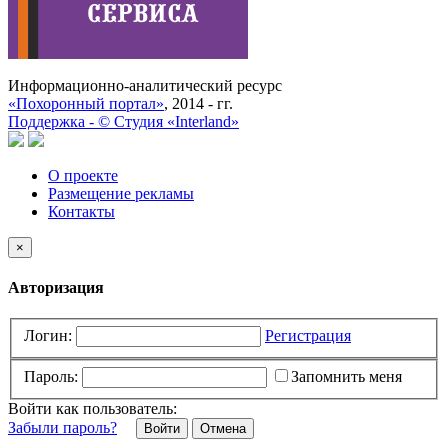
Информационно-аналитический ресурс
«Похоронный портал»
, 2014 - гг.
Поддержка -
©
Cтудия «Interland»
О проекте
Размещение рекламы
Контакты
×
Авторизация
Логин:
Регистрация
Пароль:
Запомнить меня
Войти как пользователь:
Забыли пароль?
Отмена