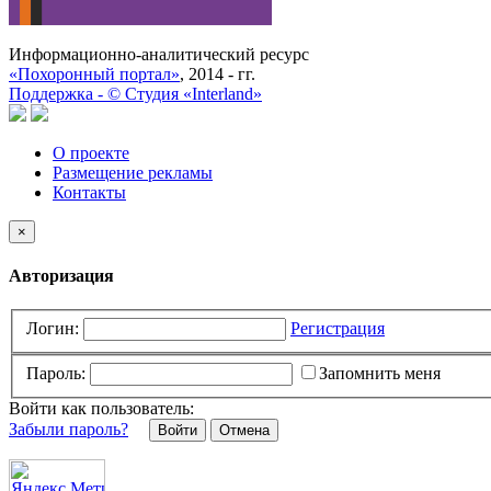
Информационно-аналитический ресурс
«Похоронный портал»
, 2014 - гг.
Поддержка -
©
Cтудия «Interland»
О проекте
Размещение рекламы
Контакты
×
Авторизация
Логин:
Регистрация
Пароль:
Запомнить меня
Войти как пользователь:
Забыли пароль?
Отмена