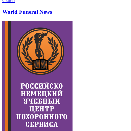
Склеп
World Funeral News