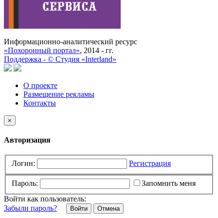
Информационно-аналитический ресурс
«Похоронный портал»
, 2014 - гг.
Поддержка -
©
Cтудия «Interland»
О проекте
Размещение рекламы
Контакты
×
Авторизация
Логин:
Регистрация
Пароль:
Запомнить меня
Войти как пользователь:
Забыли пароль?
Отмена