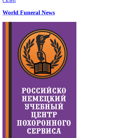
Склеп
World Funeral News