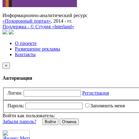
Информационно-аналитический ресурс
«Похоронный портал»
, 2014 - гг.
Поддержка -
©
Cтудия «Interland»
О проекте
Размещение рекламы
Контакты
×
Авторизация
Логин:
Регистрация
Пароль:
Запомнить меня
Войти как пользователь:
Забыли пароль?
Отмена