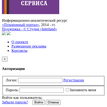
Информационно-аналитический ресурс
«Похоронный портал»
, 2014 - гг.
Поддержка -
©
Cтудия «Interland»
О проекте
Размещение рекламы
Контакты
×
Авторизация
Логин:
Регистрация
Пароль:
Запомнить меня
Войти как пользователь:
Забыли пароль?
Отмена