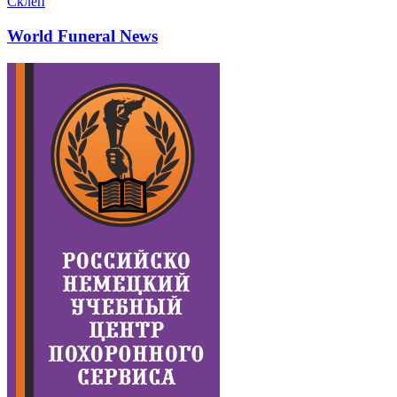
Склеп
World Funeral News