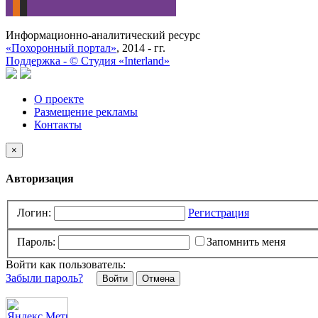
Информационно-аналитический ресурс
«Похоронный портал»
, 2014 - гг.
Поддержка -
©
Cтудия «Interland»
О проекте
Размещение рекламы
Контакты
×
Авторизация
Логин:
Регистрация
Пароль:
Запомнить меня
Войти как пользователь:
Забыли пароль?
Отмена