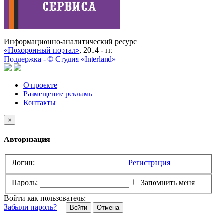
Информационно-аналитический ресурс
«Похоронный портал»
, 2014 - гг.
Поддержка -
©
Cтудия «Interland»
О проекте
Размещение рекламы
Контакты
×
Авторизация
Логин:
Регистрация
Пароль:
Запомнить меня
Войти как пользователь:
Забыли пароль?
Отмена