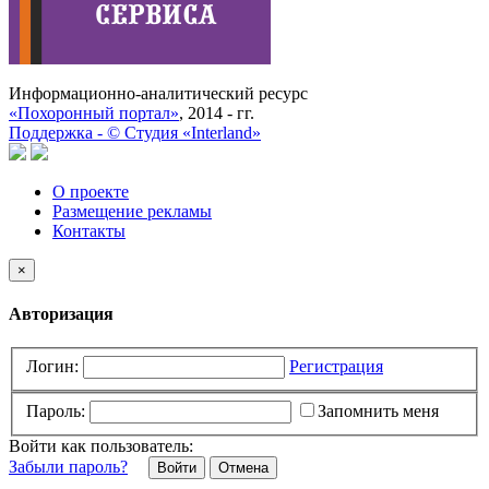
Информационно-аналитический ресурс
«Похоронный портал»
, 2014 - гг.
Поддержка -
©
Cтудия «Interland»
О проекте
Размещение рекламы
Контакты
×
Авторизация
Логин:
Регистрация
Пароль:
Запомнить меня
Войти как пользователь:
Забыли пароль?
Отмена