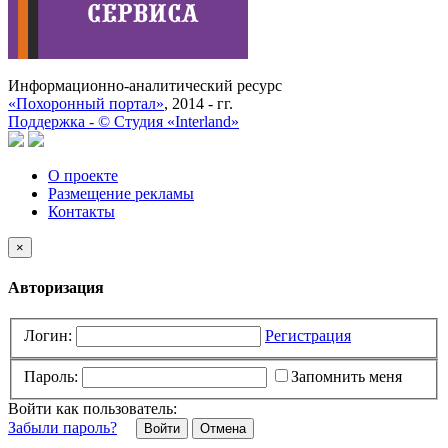
Информационно-аналитический ресурс
«Похоронный портал»
, 2014 - гг.
Поддержка -
©
Cтудия «Interland»
О проекте
Размещение рекламы
Контакты
×
Авторизация
Логин:
Регистрация
Пароль:
Запомнить меня
Войти как пользователь:
Забыли пароль?
Отмена