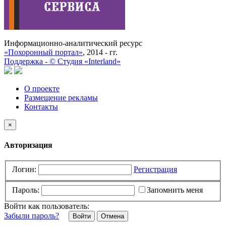
Информационно-аналитический ресурс
«Похоронный портал»
, 2014 - гг.
Поддержка -
©
Cтудия «Interland»
О проекте
Размещение рекламы
Контакты
×
Авторизация
Логин:
Регистрация
Пароль:
Запомнить меня
Войти как пользователь:
Забыли пароль?
Отмена