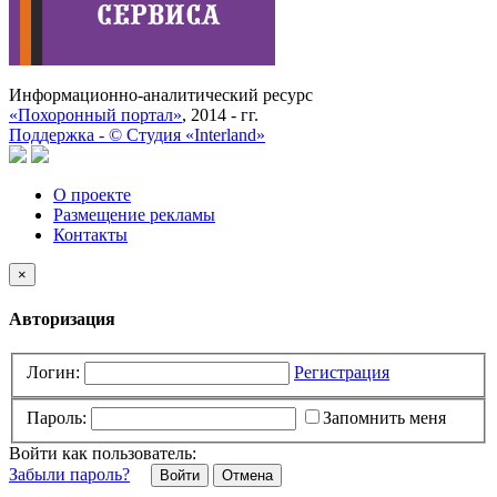
Информационно-аналитический ресурс
«Похоронный портал»
, 2014 - гг.
Поддержка -
©
Cтудия «Interland»
О проекте
Размещение рекламы
Контакты
×
Авторизация
Логин:
Регистрация
Пароль:
Запомнить меня
Войти как пользователь:
Забыли пароль?
Отмена