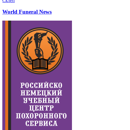
Склеп
World Funeral News