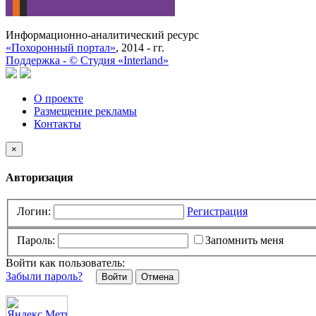
Информационно-аналитический ресурс
«Похоронный портал»
, 2014 - гг.
Поддержка -
©
Cтудия «Interland»
О проекте
Размещение рекламы
Контакты
×
Авторизация
Логин:
Регистрация
Пароль:
Запомнить меня
Войти как пользователь:
Забыли пароль?
Отмена