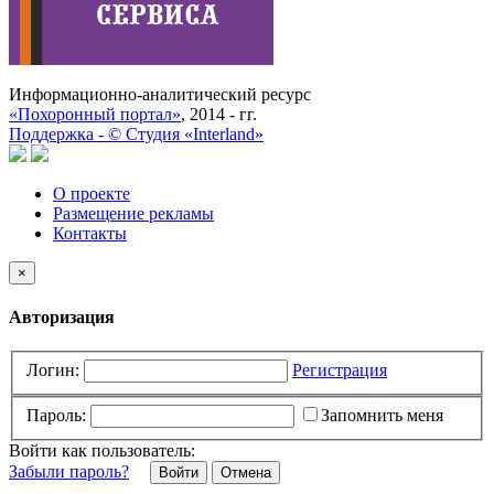
Информационно-аналитический ресурс
«Похоронный портал»
, 2014 - гг.
Поддержка -
©
Cтудия «Interland»
О проекте
Размещение рекламы
Контакты
×
Авторизация
Логин:
Регистрация
Пароль:
Запомнить меня
Войти как пользователь:
Забыли пароль?
Отмена