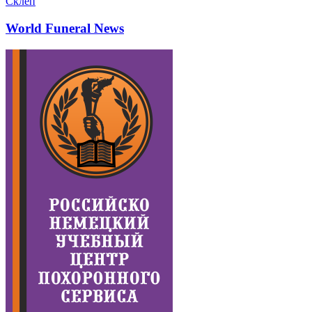
Склеп
World Funeral News