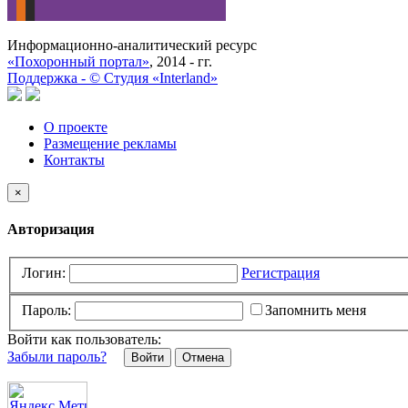
Информационно-аналитический ресурс
«Похоронный портал»
, 2014 - гг.
Поддержка -
©
Cтудия «Interland»
О проекте
Размещение рекламы
Контакты
×
Авторизация
Логин:
Регистрация
Пароль:
Запомнить меня
Войти как пользователь:
Забыли пароль?
Отмена