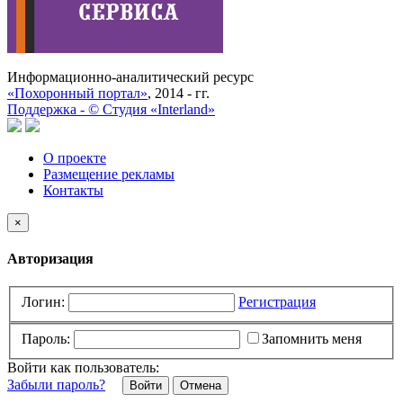
Информационно-аналитический ресурс
«Похоронный портал»
, 2014 - гг.
Поддержка -
©
Cтудия «Interland»
О проекте
Размещение рекламы
Контакты
×
Авторизация
Логин:
Регистрация
Пароль:
Запомнить меня
Войти как пользователь:
Забыли пароль?
Отмена