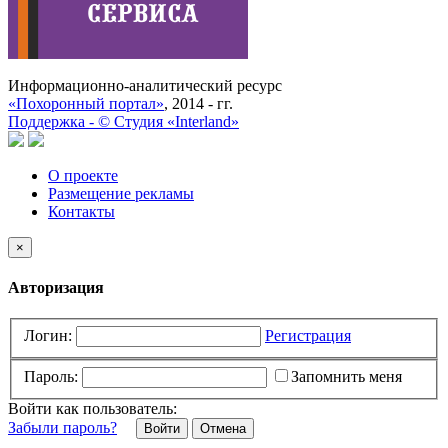
Информационно-аналитический ресурс
«Похоронный портал»
, 2014 - гг.
Поддержка -
©
Cтудия «Interland»
О проекте
Размещение рекламы
Контакты
×
Авторизация
Логин:
Регистрация
Пароль:
Запомнить меня
Войти как пользователь:
Забыли пароль?
Отмена