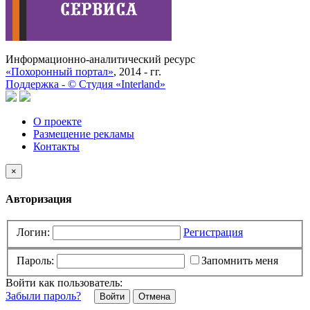
Информационно-аналитический ресурс
«Похоронный портал»
, 2014 - гг.
Поддержка -
©
Cтудия «Interland»
О проекте
Размещение рекламы
Контакты
×
Авторизация
Логин:
Регистрация
Пароль:
Запомнить меня
Войти как пользователь:
Забыли пароль?
Отмена