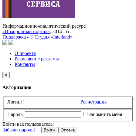
Информационно-аналитический ресурс
«Похоронный портал»
, 2014 - гг.
Поддержка -
©
Cтудия «Interland»
О проекте
Размещение рекламы
Контакты
×
Авторизация
Логин:
Регистрация
Пароль:
Запомнить меня
Войти как пользователь:
Забыли пароль?
Отмена