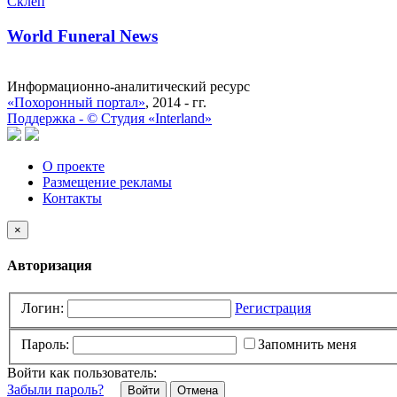
Склеп
World Funeral News
Информационно-аналитический ресурс
«Похоронный портал»
, 2014 - гг.
Поддержка -
©
Cтудия «Interland»
О проекте
Размещение рекламы
Контакты
×
Авторизация
Логин:
Регистрация
Пароль:
Запомнить меня
Войти как пользователь:
Забыли пароль?
Отмена