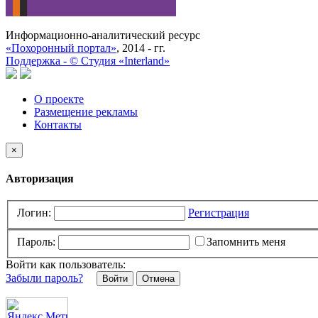
Информационно-аналитический ресурс
«Похоронный портал»
, 2014 - гг.
Поддержка -
©
Cтудия «Interland»
О проекте
Размещение рекламы
Контакты
×
Авторизация
Логин:
Регистрация
Пароль:
Запомнить меня
Войти как пользователь:
Забыли пароль?
Отмена