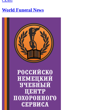
Склеп
World Funeral News