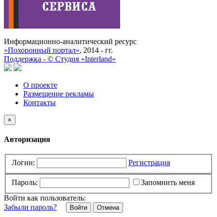
Информационно-аналитический ресурс
«Похоронный портал»
, 2014 - гг.
Поддержка -
©
Cтудия «Interland»
О проекте
Размещение рекламы
Контакты
×
Авторизация
Логин:
Регистрация
Пароль:
Запомнить меня
Войти как пользователь:
Забыли пароль?
Отмена