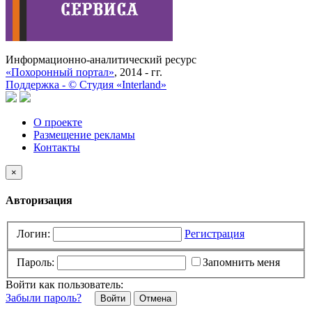
Информационно-аналитический ресурс
«Похоронный портал»
, 2014 - гг.
Поддержка -
©
Cтудия «Interland»
О проекте
Размещение рекламы
Контакты
×
Авторизация
Логин:
Регистрация
Пароль:
Запомнить меня
Войти как пользователь:
Забыли пароль?
Отмена