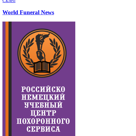
Склеп
World Funeral News