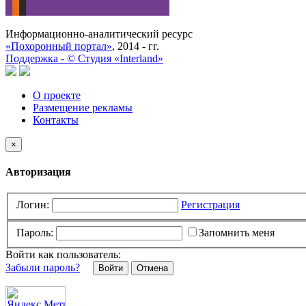
Информационно-аналитический ресурс
«Похоронный портал»
, 2014 - гг.
Поддержка -
©
Cтудия «Interland»
О проекте
Размещение рекламы
Контакты
×
Авторизация
Логин:
Регистрация
Пароль:
Запомнить меня
Войти как пользователь:
Забыли пароль?
Отмена