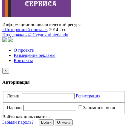
Информационно-аналитический ресурс
«Похоронный портал»
, 2014 - гг.
Поддержка -
©
Cтудия «Interland»
О проекте
Размещение рекламы
Контакты
×
Авторизация
Логин:
Регистрация
Пароль:
Запомнить меня
Войти как пользователь:
Забыли пароль?
Отмена