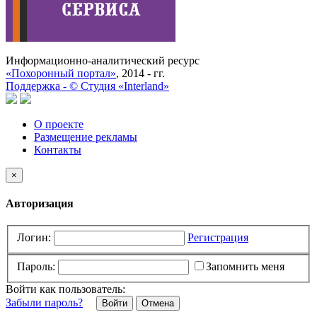
Информационно-аналитический ресурс
«Похоронный портал»
, 2014 - гг.
Поддержка -
©
Cтудия «Interland»
О проекте
Размещение рекламы
Контакты
×
Авторизация
Логин:
Регистрация
Пароль:
Запомнить меня
Войти как пользователь:
Забыли пароль?
Отмена