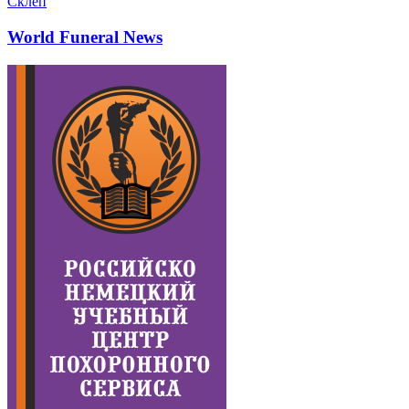
Склеп
World Funeral News