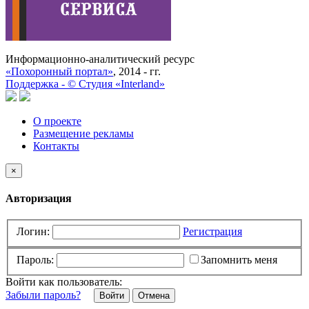
Информационно-аналитический ресурс
«Похоронный портал»
, 2014 - гг.
Поддержка -
©
Cтудия «Interland»
О проекте
Размещение рекламы
Контакты
×
Авторизация
Логин:
Регистрация
Пароль:
Запомнить меня
Войти как пользователь:
Забыли пароль?
Отмена