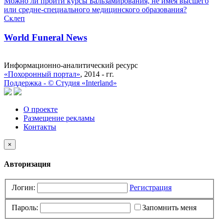
Можно ли пройти курсы Бальзамирования, не имея высшего
или средне-специального медицинского образования?
Склеп
World Funeral News
Информационно-аналитический ресурс
«Похоронный портал»
, 2014 - гг.
Поддержка -
©
Cтудия «Interland»
О проекте
Размещение рекламы
Контакты
×
Авторизация
Логин:
Регистрация
Пароль:
Запомнить меня