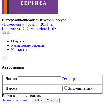
Информационно-аналитический ресурс
«Похоронный портал»
, 2014 - гг.
Поддержка -
©
Cтудия «Interland»
О проекте
Размещение рекламы
Контакты
×
Авторизация
Логин:
Регистрация
Пароль:
Запомнить меня
Войти как пользователь:
Забыли пароль?
Отмена