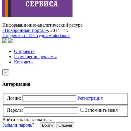
Информационно-аналитический ресурс
«Похоронный портал»
, 2014 - гг.
Поддержка -
©
Cтудия «Interland»
О проекте
Размещение рекламы
Контакты
×
Авторизация
Логин:
Регистрация
Пароль:
Запомнить меня
Войти как пользователь:
Забыли пароль?
Отмена