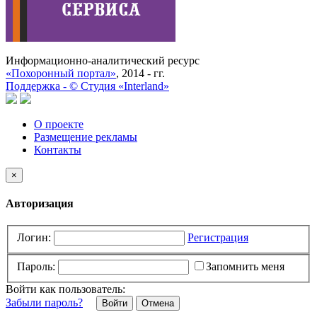
Информационно-аналитический ресурс
«Похоронный портал»
, 2014 - гг.
Поддержка -
©
Cтудия «Interland»
О проекте
Размещение рекламы
Контакты
×
Авторизация
Логин:
Регистрация
Пароль:
Запомнить меня
Войти как пользователь:
Забыли пароль?
Отмена