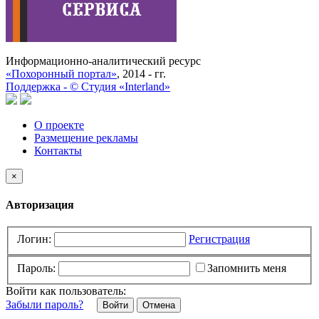
Информационно-аналитический ресурс
«Похоронный портал»
, 2014 - гг.
Поддержка -
©
Cтудия «Interland»
О проекте
Размещение рекламы
Контакты
×
Авторизация
Логин:
Регистрация
Пароль:
Запомнить меня
Войти как пользователь:
Забыли пароль?
Отмена