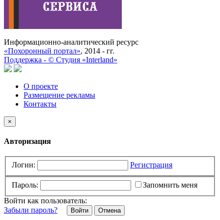
Информационно-аналитический ресурс
«Похоронный портал»
, 2014 - гг.
Поддержка -
©
Cтудия «Interland»
О проекте
Размещение рекламы
Контакты
×
Авторизация
Логин:
Регистрация
Пароль:
Запомнить меня
Войти как пользователь:
Забыли пароль?
Отмена