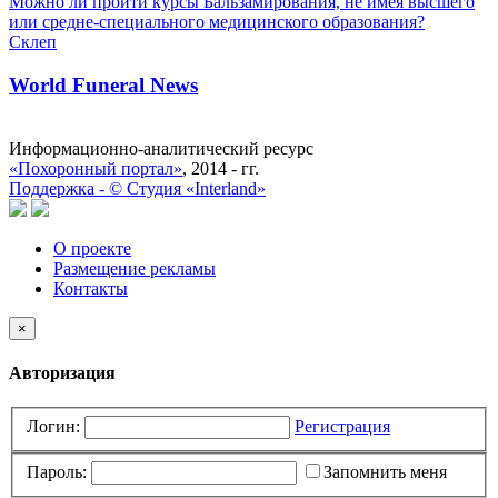
Можно ли пройти курсы Бальзамирования, не имея высшего
или средне-специального медицинского образования?
Склеп
World Funeral News
Информационно-аналитический ресурс
«Похоронный портал»
, 2014 - гг.
Поддержка -
©
Cтудия «Interland»
О проекте
Размещение рекламы
Контакты
×
Авторизация
Логин:
Регистрация
Пароль:
Запомнить меня