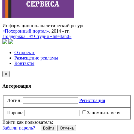
Информационно-аналитический ресурс
«Похоронный портал»
, 2014 - гг.
Поддержка -
©
Cтудия «Interland»
О проекте
Размещение рекламы
Контакты
×
Авторизация
Логин:
Регистрация
Пароль:
Запомнить меня
Войти как пользователь:
Забыли пароль?
Отмена