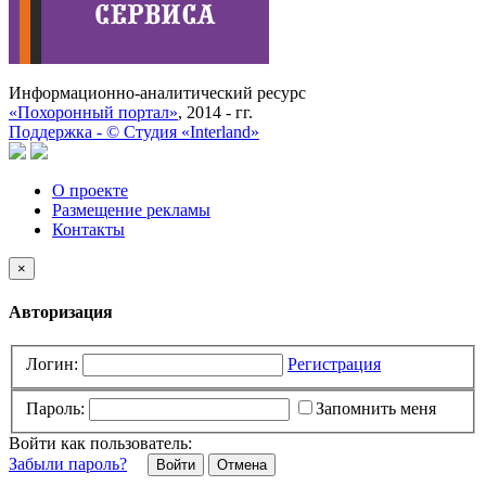
Информационно-аналитический ресурс
«Похоронный портал»
, 2014 - гг.
Поддержка -
©
Cтудия «Interland»
О проекте
Размещение рекламы
Контакты
×
Авторизация
Логин:
Регистрация
Пароль:
Запомнить меня
Войти как пользователь:
Забыли пароль?
Отмена